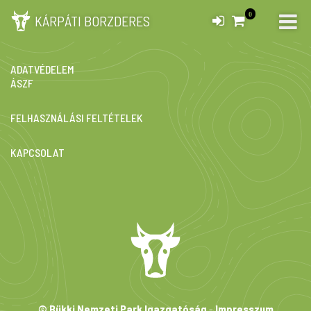
0
KÁRPÁTI BORZDERES
IMPRESSZUM
ADATVÉDELEM
ÁSZF
FELHASZNÁLÁSI FELTÉTELEK
KAPCSOLAT
© Bükki Nemzeti Park Igazgatóság
-
Impresszum