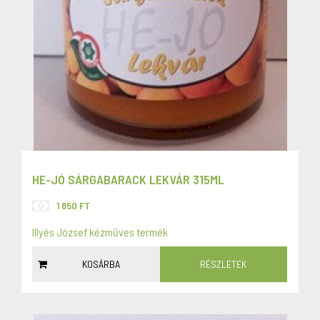
HE-JÓ SÁRGABARACK LEKVÁR 315ML
1 850 FT
Illyés József kézműves termék
KOSÁRBA
RÉSZLETEK