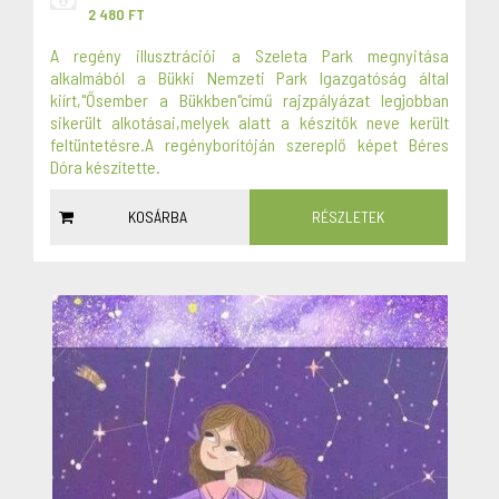
2 480 FT
A regény illusztrációi a Szeleta Park megnyitása
alkalmából a Bükki Nemzeti Park Igazgatóság által
kiírt,"Ősember a Bükkben"című rajzpályázat legjobban
sikerült alkotásai,melyek alatt a készítők neve került
feltüntetésre.A regényborítóján szereplő képet Béres
Dóra készítette.
KOSÁRBA
RÉSZLETEK