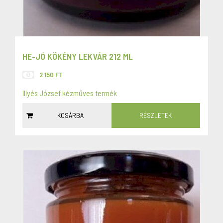
HE-JÓ KÖKÉNY LEKVÁR 212 ML
2 150 FT
Illyés József kézműves termék
KOSÁRBA
RÉSZLETEK