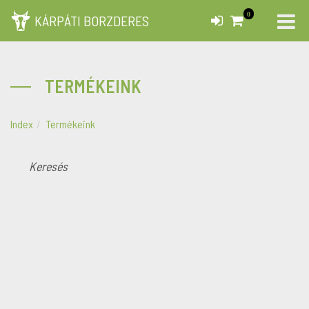
0
KÁRPÁTI BORZDERES
TERMÉKEINK
Index
Termékeink
KERESÉS
K
ÚJDONSÁG
AKCIÓS
SZÖRPÖK, TINKTÚRÁK