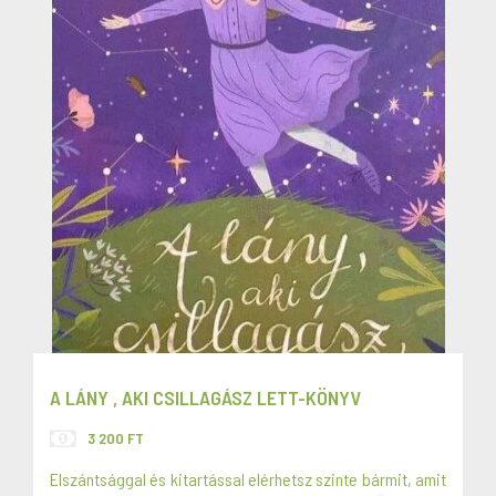
A LÁNY , AKI CSILLAGÁSZ LETT-KÖNYV
3 200 FT
Elszántsággal és kitartással elérhetsz szinte bármit, amit