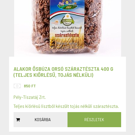
ALAKOR ŐSBÚZA ORSÓ SZÁRAZTÉSZTA 400 G
(TELJES KIŐRLÉSŰ, TOJÁS NÉLKÜLI)
850 FT
Pély-Tiszatáj Zrt.
Teljes kiőrlésű lisztből készült tojás nélküli száraztészta.
KOSÁRBA
RÉSZLETEK