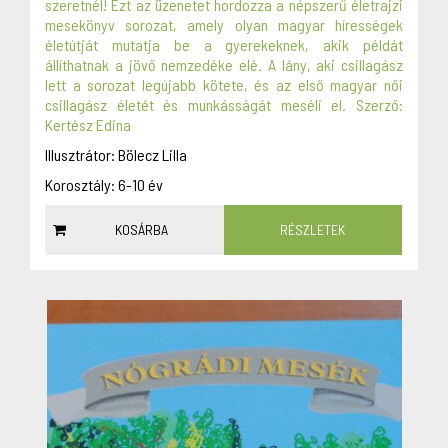
szeretnél! Ezt az üzenetet hordozza a népszerű életrajzi
mesekönyv sorozat, amely olyan magyar hírességek
életútját mutatja be a gyerekeknek, akik példát
állíthatnak a jövő nemzedéke elé. A lány, aki csillagász
lett a sorozat legújabb kötete, és az első magyar női
csillagász életét és munkásságát meséli el. Szerző:
Kertész Edina
Illusztrátor: Bölecz Lilla
Korosztály: 6-10 év
KOSÁRBA
RÉSZLETEK