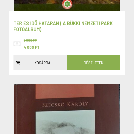
TÉR ÉS IDŐ HATÁRÁN ( A BÜKKI NEMZETI PARK
FOTÓALBUM)
5 000 FT
4 000 FT
KOSÁRBA
RÉSZLETEK