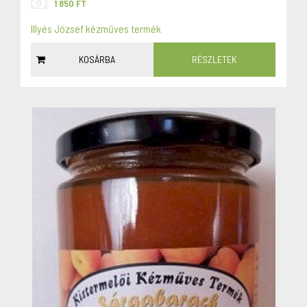
1 850 FT
Illyés József kézműves termék
KOSÁRBA
RÉSZLETEK