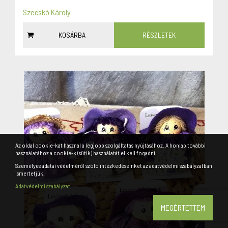
Szecskó Károly
KOSÁRBA
RÉSZLETEK
Az oldal cookie-kat használ a legjobb szolgáltatás nyújtásához. A honlap további
használatához a cookie-k (sütik) használatát el kell fogadni.
Személyes adatai védelméről szóló intézkedéseinket az adatvédelmi szabályzatban
ismertetjük.
Adatvédelmi szabályzat
MEGÉRTETTEM