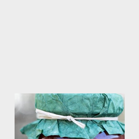
TÉSZTAFÉLÉK
KOLBÁSZ
TEJTERMÉKEK
HASZNÁLATI TÁRGYAK
CSILLAGDA TERMÉKEK