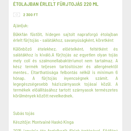
ÉTOLAJBAN ÉRLELT FÜRJTOJÁS 220 ML
2 300 FT
Ajánljuk:
Bükkfán füstölt, hidegen sajtolt napraforgó étolajban
érlelt fürjtojás - salátákhoz, savanyúságként, köretként
Különböző ételekhez, előételként, feltétként és
salátákhoz is kiváló.A fürjtojás az egyetlen olyan tojás
mely coli és szalmonellabaktériumot nem tartalmaz. A
kész termék teljesen tartósítószer és allergénektől
mentes.. Eltarthatósága felbontás nélkül is minimum 6
hónap. A fürjtojás ínyencségnek számít. A
legegészségesebb háziszárnyasok tojásai közül. A
termékek előállításához tartott szárnyasok természetes
körülmények között nevelkednek.
Subás tojás
Készítője: Montvainé Haskó Kinga
2015 januárja óta foglalkozik fürjek tartásával. Főállású