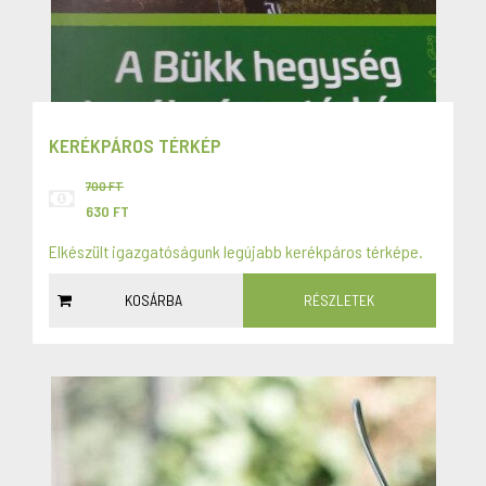
KERÉKPÁROS TÉRKÉP
700 FT
630 FT
Elkészült igazgatóságunk legújabb kerékpáros térképe.
KOSÁRBA
RÉSZLETEK