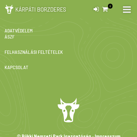
0
KÁRPÁTI BORZDERES
IMPRESSZUM
ADATVÉDELEM
ÁSZF
FELHASZNÁLÁSI FELTÉTELEK
KAPCSOLAT
© Bükki Nemzeti Park Igazgatóság
-
Impresszum