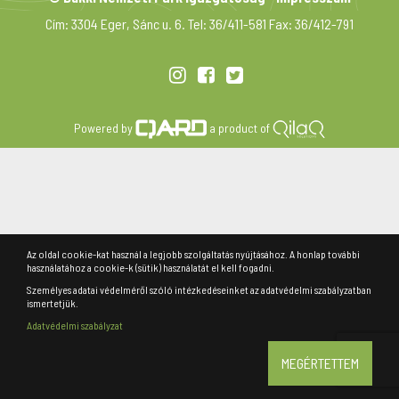
Cím: 3304 Eger, Sánc u. 6. Tel: 36/411-581 Fax: 36/412-791
Powered by
a product of
Az oldal cookie-kat használ a legjobb szolgáltatás nyújtásához. A honlap további
használatához a cookie-k (sütik) használatát el kell fogadni.
Személyes adatai védelméről szóló intézkedéseinket az adatvédelmi szabályzatban
ismertetjük.
Adatvédelmi szabályzat
MEGÉRTETTEM