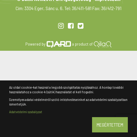
Cím: 3304 Eger, Sánc u. 6. Tel: 36/411-581 Fax: 36/412-791
Powered by
a product of
Az oldal cookie-kat használ a legjobb szolgáltatás nyújtásához. A honlap további
használatához a cookie-k (sütik) használatát el kell fogadni.
Személyes adatai védelméről szóló intézkedéseinket az adatvédelmi szabályzatban
ismertetjük.
Adatvédelmi szabályzat
MEGÉRTETTEM