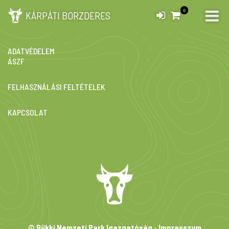
0
KÁRPÁTI BORZDERES
IMPRESSZUM
ADATVÉDELEM
ÁSZF
FELHASZNÁLÁSI FELTÉTELEK
KAPCSOLAT
© Bükki Nemzeti Park Igazgatóság
-
Impresszum