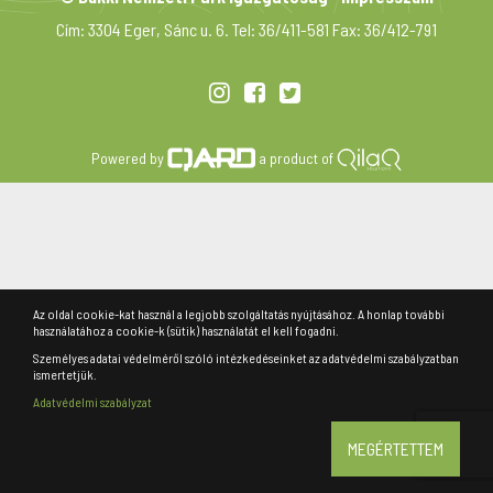
Cím: 3304 Eger, Sánc u. 6. Tel: 36/411-581 Fax: 36/412-791
Powered by
a product of
Az oldal cookie-kat használ a legjobb szolgáltatás nyújtásához. A honlap további
használatához a cookie-k (sütik) használatát el kell fogadni.
Személyes adatai védelméről szóló intézkedéseinket az adatvédelmi szabályzatban
ismertetjük.
Adatvédelmi szabályzat
MEGÉRTETTEM