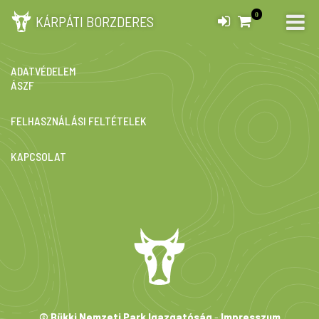
0
KÁRPÁTI BORZDERES
IMPRESSZUM
ADATVÉDELEM
ÁSZF
FELHASZNÁLÁSI FELTÉTELEK
KAPCSOLAT
© Bükki Nemzeti Park Igazgatóság
-
Impresszum