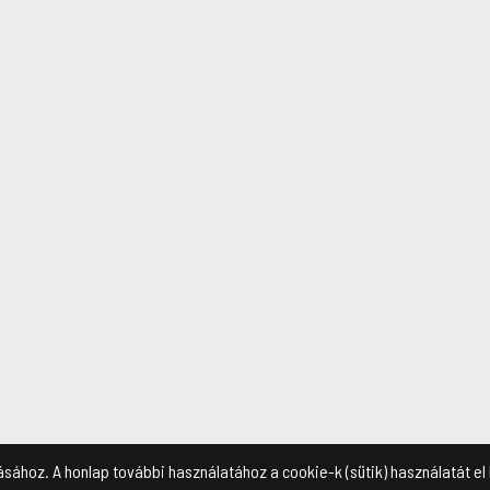
ásához. A honlap további használatához a cookie-k (sütik) használatát el 