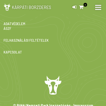
0
KÁRPÁTI BORZDERES
IMPRESSZUM
ADATVÉDELEM
ÁSZF
FELHASZNÁLÁSI FELTÉTELEK
KAPCSOLAT
© Bükki Nemzeti Park Igazgatóság
-
Impresszum