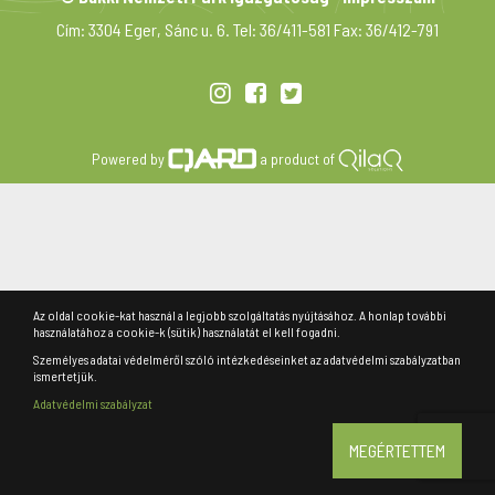
Cím: 3304 Eger, Sánc u. 6. Tel: 36/411-581 Fax: 36/412-791
Powered by
a product of
Az oldal cookie-kat használ a legjobb szolgáltatás nyújtásához. A honlap további
használatához a cookie-k (sütik) használatát el kell fogadni.
Személyes adatai védelméről szóló intézkedéseinket az adatvédelmi szabályzatban
ismertetjük.
Adatvédelmi szabályzat
MEGÉRTETTEM