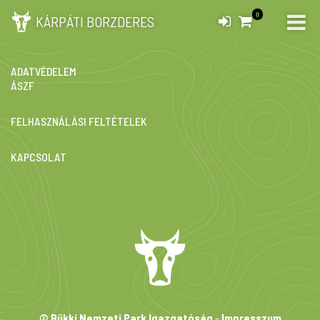
0
KÁRPÁTI BORZDERES
IMPRESSZUM
ADATVÉDELEM
ÁSZF
FELHASZNÁLÁSI FELTÉTELEK
KAPCSOLAT
© Bükki Nemzeti Park Igazgatóság
-
Impresszum