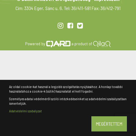
Cím: 3304 Eger, Sánc u. 6. Tel: 36/411-581 Fax: 36/412-791
Powered by
a product of
Az oldal cookie-kat használ a legjobb szolgáltatás nyújtásához. A honlap további
használatához a cookie-k (sütik) használatát el kell fogadni.
Személyes adatai védelméről szóló intézkedéseinket az adatvédelmi szabályzatban
ismertetjük.
Adatvédelmi szabályzat
MEGÉRTETTEM