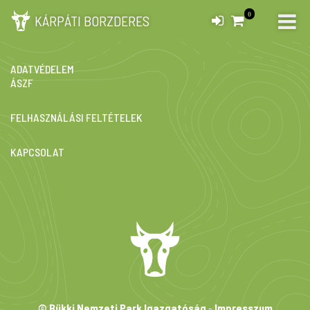
0
KÁRPÁTI BORZDERES
IMPRESSZUM
ADATVÉDELEM
ÁSZF
FELHASZNÁLÁSI FELTÉTELEK
KAPCSOLAT
© Bükki Nemzeti Park Igazgatóság
-
Impresszum