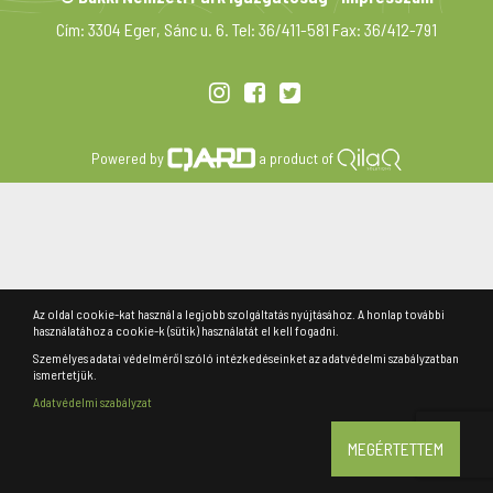
Cím: 3304 Eger, Sánc u. 6. Tel: 36/411-581 Fax: 36/412-791
Powered by
a product of
Az oldal cookie-kat használ a legjobb szolgáltatás nyújtásához. A honlap további
használatához a cookie-k (sütik) használatát el kell fogadni.
Személyes adatai védelméről szóló intézkedéseinket az adatvédelmi szabályzatban
ismertetjük.
Adatvédelmi szabályzat
MEGÉRTETTEM