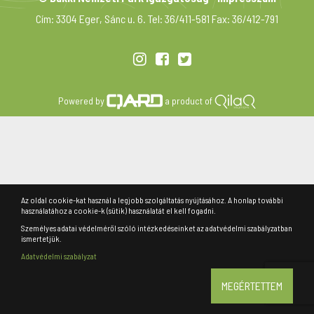
Cím: 3304 Eger, Sánc u. 6. Tel: 36/411-581 Fax: 36/412-791
Powered by
a product of
Az oldal cookie-kat használ a legjobb szolgáltatás nyújtásához. A honlap további
használatához a cookie-k (sütik) használatát el kell fogadni.
Személyes adatai védelméről szóló intézkedéseinket az adatvédelmi szabályzatban
ismertetjük.
Adatvédelmi szabályzat
MEGÉRTETTEM