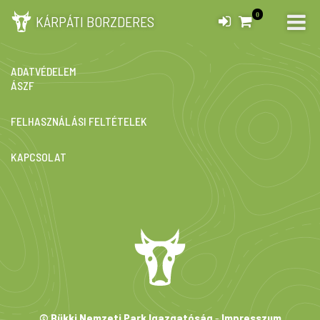
0
KÁRPÁTI BORZDERES
IMPRESSZUM
ADATVÉDELEM
ÁSZF
FELHASZNÁLÁSI FELTÉTELEK
KAPCSOLAT
© Bükki Nemzeti Park Igazgatóság
-
Impresszum