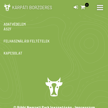
0
KÁRPÁTI BORZDERES
IMPRESSZUM
ADATVÉDELEM
ÁSZF
FELHASZNÁLÁSI FELTÉTELEK
KAPCSOLAT
© Bükki Nemzeti Park Igazgatóság
-
Impresszum