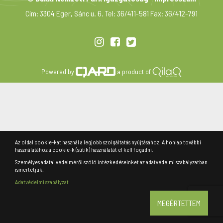
Cím: 3304 Eger, Sánc u. 6. Tel: 36/411-581 Fax: 36/412-791
Powered by
a product of
Az oldal cookie-kat használ a legjobb szolgáltatás nyújtásához. A honlap további
használatához a cookie-k (sütik) használatát el kell fogadni.
Személyes adatai védelméről szóló intézkedéseinket az adatvédelmi szabályzatban
ismertetjük.
Adatvédelmi szabályzat
MEGÉRTETTEM