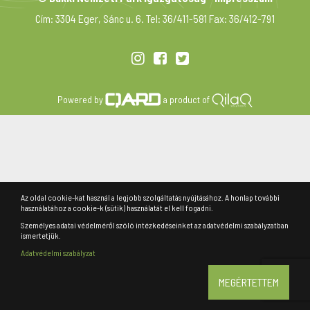
Cím: 3304 Eger, Sánc u. 6. Tel: 36/411-581 Fax: 36/412-791
Powered by
a product of
Az oldal cookie-kat használ a legjobb szolgáltatás nyújtásához. A honlap további
használatához a cookie-k (sütik) használatát el kell fogadni.
Személyes adatai védelméről szóló intézkedéseinket az adatvédelmi szabályzatban
ismertetjük.
Adatvédelmi szabályzat
MEGÉRTETTEM