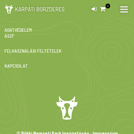
0
KÁRPÁTI BORZDERES
IMPRESSZUM
ADATVÉDELEM
ÁSZF
FELHASZNÁLÁSI FELTÉTELEK
KAPCSOLAT
© Bükki Nemzeti Park Igazgatóság
-
Impresszum