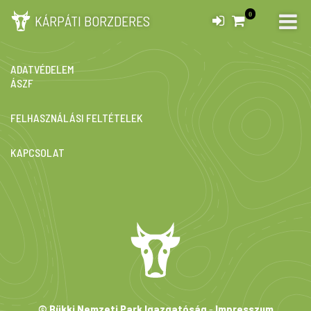
0
KÁRPÁTI BORZDERES
IMPRESSZUM
ADATVÉDELEM
ÁSZF
FELHASZNÁLÁSI FELTÉTELEK
KAPCSOLAT
© Bükki Nemzeti Park Igazgatóság
-
Impresszum