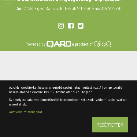
Cím: 3304 Eger, Sánc u. 6. Tel: 36/411-581 Fax: 36/412-791
Powered by
a product of
Az oldal cookie-kat használ a legjobb szolgáltatás nyújtásához. A honlap további
használatához a cookie-k (sütik) használatát el kell fogadni.
Személyes adatai védelméről szóló intézkedéseinket az adatvédelmi szabályzatban
ismertetjük.
Adatvédelmi szabályzat
MEGÉRTETTEM