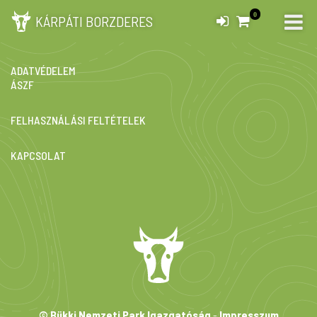
0
KÁRPÁTI BORZDERES
IMPRESSZUM
ADATVÉDELEM
ÁSZF
FELHASZNÁLÁSI FELTÉTELEK
KAPCSOLAT
© Bükki Nemzeti Park Igazgatóság
-
Impresszum