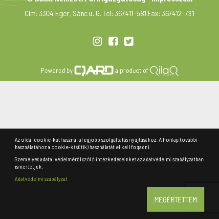
Cím: 3304 Eger, Sánc u. 6. Tel: 36/411-581 Fax: 36/412-791
Powered by
a product of
Az oldal cookie-kat használ a legjobb szolgáltatás nyújtásához. A honlap további
használatához a cookie-k (sütik) használatát el kell fogadni.
Személyes adatai védelméről szóló intézkedéseinket az adatvédelmi szabályzatban
ismertetjük.
Adatvédelmi szabályzat
MEGÉRTETTEM