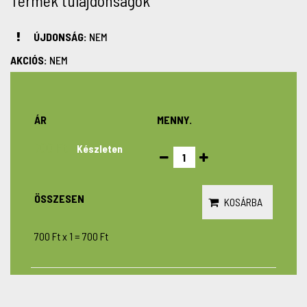
Termék tulajdonságok
ÚJDONSÁG:
NEM
AKCIÓS:
NEM
ÁR
MENNY.
700 Ft
Készleten
ÖSSZESEN
KOSÁRBA
700 Ft
x
1
=
700 Ft