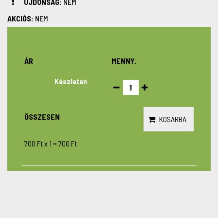
ÚJDONSÁG:
NEM
AKCIÓS:
NEM
ÁR
MENNY.
700 Ft
14
Készleten
db készleten
ÖSSZESEN
KOSÁRBA
700 Ft
x
1
=
700 Ft