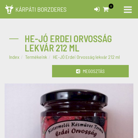
0
KÁRPÁTI BORZDERES
HE-JÓ ERDEI ORVOSSÁG
LEKVÁR 212 ML
Index
Termékeink
HE-JÓ Erdei Orvosság lekvár 212 ml
MEGOSZTÁS