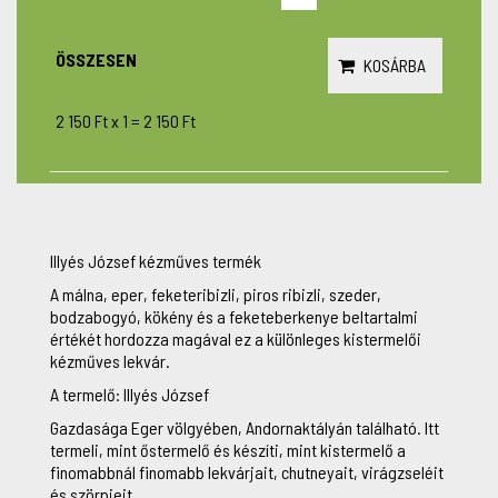
ÖSSZESEN
KOSÁRBA
2 150 Ft
x
1
=
2 150 Ft
Illyés József kézműves termék
A málna, eper, feketeribizli, piros ribizli, szeder,
bodzabogyó, kökény és a feketeberkenye beltartalmi
értékét hordozza magával ez a különleges kistermelői
kézműves lekvár.
A termelő: Illyés József
Gazdasága Eger völgyében, Andornaktályán található. Itt
termeli, mint őstermelő és készíti, mint kistermelő a
finomabbnál finomabb lekvárjait, chutneyait, virágzseléit
és szörpjeit.