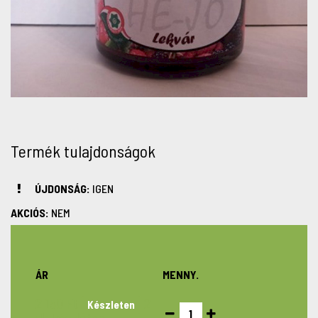
Termék tulajdonságok
ÚJDONSÁG:
IGEN
AKCIÓS:
NEM
ÁR
MENNY.
2 150 Ft
2
Készleten
db készleten