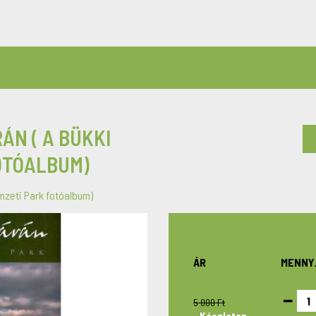
ÁN ( A BÜKKI
OTÓALBUM)
emzeti Park fotóalbum)
ÁR
MENNY
4 000 Ft
5 000 Ft
10