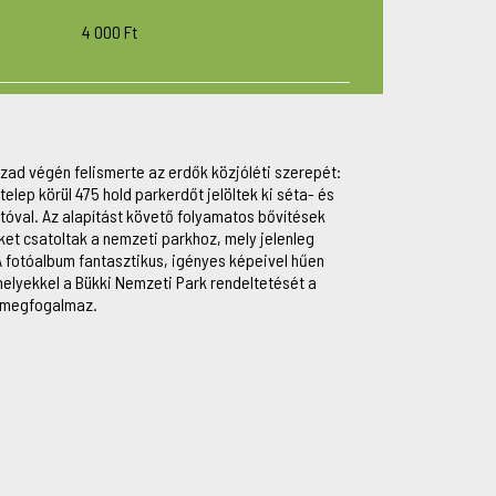
4 000 Ft
ázad végén felismerte az erdők közjóléti szerepét:
ótelep körül 475 hold parkerdőt jelöltek ki séta- és
átóval. Az alapítást követő folyamatos bővítések
eket csatoltak a nemzeti parkhoz, mely jelenleg
A fotóalbum fantasztikus, igényes képeivel hűen
melyekkel a Bükki Nemzeti Park rendeltetését a
t megfogalmaz.