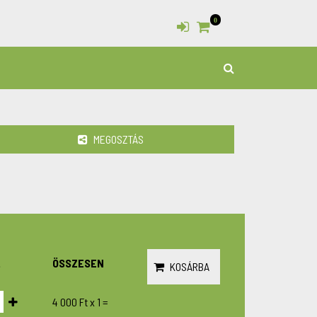
0
KERESÉS
MEGOSZTÁS
.
ÖSSZESEN
KOSÁRBA
4 000 Ft
x
1
=