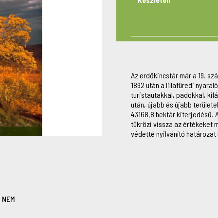
Készleten
db készleten
Az erdőkincstár már a 19. sz
1892 után a lillafüredi nyaral
turistautakkal, padokkal, kil
után, újabb és újabb terület
43168,8 hektár kiterjedésű. 
tükrözi vissza az értékeket 
védetté nyilvánító határoza
:
NEM