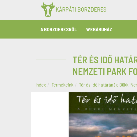
KÁRPÁTI BORZDERES
A BORZDERESRŐL
WEBÁRUHÁZ
TÉR ÉS IDŐ HATÁR
NEMZETI PARK F
Index
Termékeink
Tér és idő határán ( a Bükki N